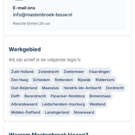
E-mail ons
info@mastenbroek-bouw.nl
Reactie binnen 24 uur
Werkgebied
Wij zijn actief in de volgende regio's:
Zuid-Holland
Zwijndrecht
Zoetermeer
Vlaardingen
Den Haag
Schiedam
Rotterdam
Rijswijk
Ridderkerk
Oud-Beijerland
Maassluis
Hendrik-Ido-Ambacht
Dordrecht
Delft
Barendrecht
Pijnacker-Nootdorp
Binnenmaas
Albrandswaard
Leidschendam-Voorburg
Westland
Midden-Delfland
Lansingerland
Nissewaard
Waarom Mastenbroek kiezen?